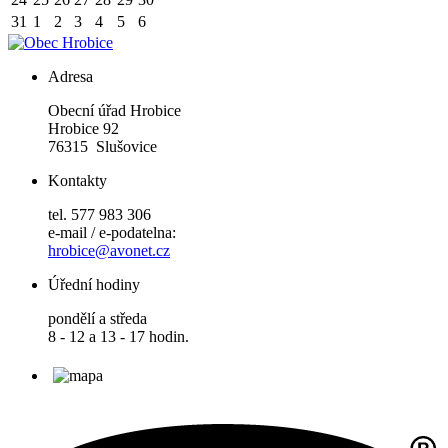
31
1
2
3
4
5
6
Adresa
Obecní úřad Hrobice
Hrobice 92
76315 Slušovice
Kontakty
tel. 577 983 306
e-mail / e-podatelna:
hrobice@avonet.cz
Úřední hodiny
pondělí a středa
8 - 12 a 13 - 17 hodin.