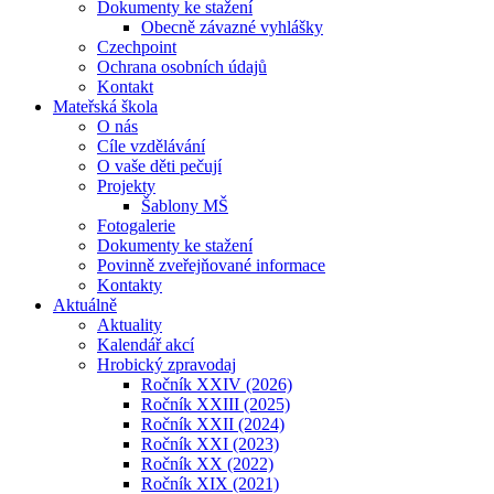
Dokumenty ke stažení
Obecně závazné vyhlášky
Czechpoint
Ochrana osobních údajů
Kontakt
Mateřská škola
O nás
Cíle vzdělávání
O vaše děti pečují
Projekty
Šablony MŠ
Fotogalerie
Dokumenty ke stažení
Povinně zveřejňované informace
Kontakty
Aktuálně
Aktuality
Kalendář akcí
Hrobický zpravodaj
Ročník XXIV (2026)
Ročník XXIII (2025)
Ročník XXII (2024)
Ročník XXI (2023)
Ročník XX (2022)
Ročník XIX (2021)