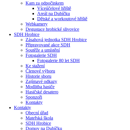
Kam za odpočinkem
Víceúčelové hřiště
Areál na Dubíčku
Dětské a workoutové hřiště
Webkamery
Degustace hrobické slivovice
SDH Hrobice
Zásahová jednotka SDH Hrobice
Připravované akce SDH
Soutěže a umístění
Fotogalerie SDH
Fotogalerie 80 let SDH
Ke stažení
Členové výboru
Historie sboru
Zajímavé odkazy
Modlitba hasiče
Hasičské desatero
Sponzoři
Kontakty
Kontakty
Obecní úřad
Mateřská škola
SDH Hrobice
Domov na Dubíčku