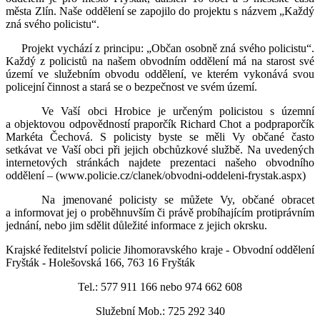
města Zlín. Naše oddělení se zapojilo do projektu s názvem „Každý
zná svého policistu“.
Projekt vychází z principu: „Občan osobně zná svého policistu“.
Každý z policistů na našem obvodním oddělení má na starost své
území ve služebním obvodu oddělení, ve kterém vykonává svou
policejní činnost a stará se o bezpečnost ve svém území.
Ve Vaší obci Hrobice je určeným policistou s územní
a objektovou odpovědností praporčík Richard Chot a podpraporčík
Markéta Čechová. S policisty byste se měli Vy občané často
setkávat ve Vaší obci při jejich obchůzkové službě. Na uvedených
internetových stránkách najdete prezentaci našeho obvodního
oddělení – (www.policie.cz/clanek/obvodni-oddeleni-frystak.aspx)
Na jmenované policisty se můžete Vy, občané obracet
a informovat jej o proběhnuvším či právě probíhajícím protiprávním
jednání, nebo jim sdělit důležité informace z jejich okrsku.
Krajské ředitelství policie Jihomoravského kraje - Obvodní oddělení
Fryšták - Holešovská 166, 763 16 Fryšták
Tel.: 577 911 166 nebo 974 662 608
Služební Mob.: 725 292 340