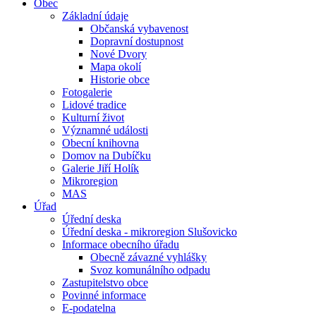
Obec
Základní údaje
Občanská vybavenost
Dopravní dostupnost
Nové Dvory
Mapa okolí
Historie obce
Fotogalerie
Lidové tradice
Kulturní život
Významné události
Obecní knihovna
Domov na Dubíčku
Galerie Jiří Holík
Mikroregion
MAS
Úřad
Úřední deska
Úřední deska - mikroregion Slušovicko
Informace obecního úřadu
Obecně závazné vyhlášky
Svoz komunálního odpadu
Zastupitelstvo obce
Povinné informace
E-podatelna