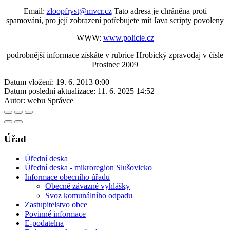
Email:
zloopfryst@mvcr.cz
Tato adresa je chráněna proti
spamování, pro její zobrazení potřebujete mít Java scripty povoleny
WWW:
www.policie.cz
podrobnější informace získáte v rubrice Hrobický zpravodaj v čísle
Prosinec 2009
Datum vložení:
19. 6. 2013 0:00
Datum poslední aktualizace:
11. 6. 2025 14:52
Autor:
webu Správce
Úřad
Úřední deska
Úřední deska - mikroregion Slušovicko
Informace obecního úřadu
Obecně závazné vyhlášky
Svoz komunálního odpadu
Zastupitelstvo obce
Povinné informace
E-podatelna