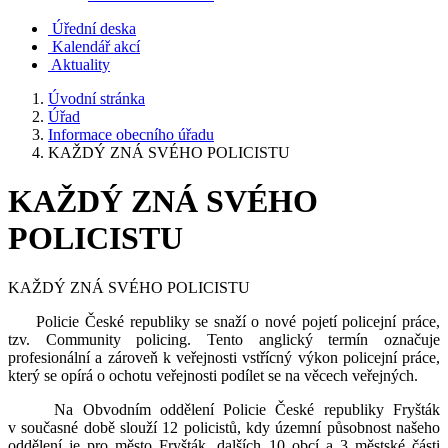
Úřední deska
Kalendář akcí
Aktuality
Úvodní stránka
Úřad
Informace obecního úřadu
KAŽDÝ ZNÁ SVÉHO POLICISTU
KAŽDÝ ZNÁ SVÉHO
POLICISTU
KAŽDÝ ZNÁ SVÉHO POLICISTU
Policie České republiky se snaží o nové pojetí policejní práce,
tzv. Community policing. Tento anglický termín označuje
profesionální a zároveň k veřejnosti vstřícný výkon policejní práce,
který se opírá o ochotu veřejnosti podílet se na věcech veřejných.
Na Obvodním oddělení Policie České republiky Fryšták
v současné době slouží 12 policistů, kdy územní působnost našeho
oddělení je pro město Fryšták, dalších 10 obcí a 3 městské části