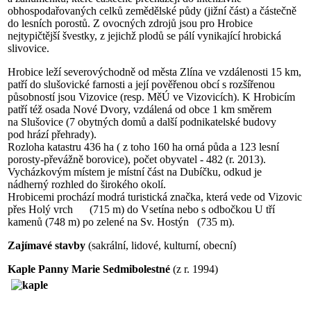
obhospodařovaných celků zemědělské půdy (jižní část) a částečně
do lesních porostů. Z ovocných zdrojů jsou pro Hrobice
nejtypičtější švestky, z jejichž plodů se pálí vynikající hrobická
slivovice.
Hrobice leží severovýchodně od města Zlína ve vzdálenosti 15 km,
patří do slušovické farnosti a její pověřenou obcí s rozšířenou
působností jsou Vizovice (resp. MěÚ ve Vizovicích). K Hrobicím
patří též osada Nové Dvory, vzdálená od obce 1 km směrem
na Slušovice (7 obytných domů a další podnikatelské budovy
pod hrází přehrady).
Rozloha katastru 436 ha ( z toho 160 ha orná půda a 123 lesní
porosty-převážně borovice), počet obyvatel - 482 (r. 2013).
Vycházkovým místem je místní část na Dubíčku, odkud je
nádherný rozhled do širokého okolí.
Hrobicemi prochází modrá turistická značka, která vede od Vizovic
přes Holý vrch (715 m) do Vsetína nebo s odbočkou U tří
kamenů (748 m) po zelené na Sv. Hostýn (735 m).
Zajímavé stavby
(sakrální, lidové, kulturní, obecní)
Kaple Panny Marie Sedmibolestné
(z r. 1994)