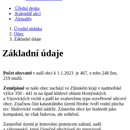
Úřední deska
Kalendář akcí
Aktuality
Úvodní stránka
Obec
Základní údaje
Základní údaje
Počet obyvatel
v naší obci k 1.1.2023 je 467, z toho 248 žen,
219 mužů.
Zeměpisně
se naše obec nachází ve Zlínském kraji v nadmořské
výšce 350 - 441 m na úpatí klidové oblasti Hostýnských
a Vizovických vrchů a patří ke svahovému typu rozvětvené ulicové
obce. Značnou část katastrálního území Hrobic tvoří vodní plocha
tzv. Slušovické vodní nádrže. Zástavbu obce lze hodnotit jako
kompaktní, ne však řadovou, ale solitérní.
Zastavěné území je lemováno prstencem zahrad, sadů
a záhumenků, které částečně přecházejí do intenzivně