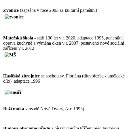
Zvonice
(zapsána v roce 2003 za kulturní památku)
Mateřská škola
- stáří 130 let v r. 2020, adaptace 1995, generální
oprava kuchyně a výměna oken v r. 2007, postaveno nové sociální
zařízení v.r. 2012
Hasičská zbrojnice
se sochou sv. Floriána (dřevořezba - umělecké
dílo), adaptace 1996
Boží muka
v osadě Nové Dvory, (z r. 1993)
Budova obecního úřadu
s pískovcovým křížem před budovou