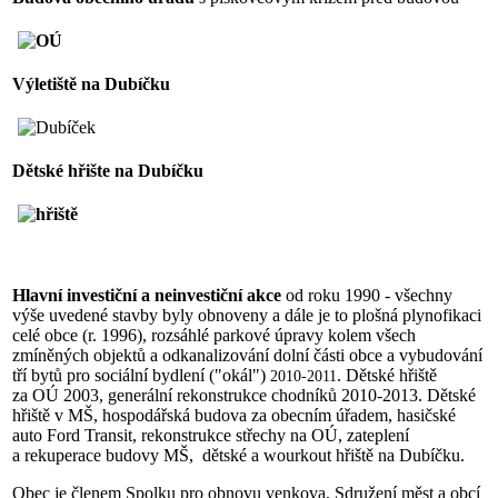
Výletiště na Dubíčku
Dětské hřište na Dubíčku
Hlavní investiční a neinvestiční akce
od roku 1990 - všechny
výše uvedené stavby byly obnoveny a dále je to plošná plynofikaci
celé obce (r. 1996), rozsáhlé parkové úpravy kolem všech
zmíněných objektů a odkanalizování dolní části obce a vybudování
tří bytů pro sociální bydlení ("okál")
. Dětské hřiště
2010-2011
za OÚ 2003, generální rekonstrukce chodníků 2010-2013. Dětské
hřiště v MŠ, hospodářská budova za obecním úřadem, hasičské
auto Ford Transit, rekonstrukce střechy na OÚ, zateplení
a rekuperace budovy MŠ, dětské a wourkout hřiště na Dubíčku.
Obec je členem Spolku pro obnovu venkova, Sdružení měst a obcí