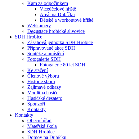
Kam za odpočinkem
Víceúčelové hřiště
Areál na Dubíčku
Dětské a workoutové hřiště
Webkamery
Degustace hrobické slivovice
SDH Hrobice
Zásahová jednotka SDH Hrobice
Připravované akce SDH
Soutěže a umístění
Fotogalerie SDH
Fotogalerie 80 let SDH
Ke stažení
Členové výboru
Historie sboru
Zajímavé odkazy
Modlitba hasiče
Hasičské desatero
Sponzoři
Kontakty
Kontakty
Obecní úřad
Mateřská škola
SDH Hrobice
Domov na Dubíčku