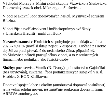
Východní Moravy a Místní akční skupiny Vizovicko a Slušovicko,
Dobrovolný svazek obcí- Mikroregion Slušovicko.
V obci je aktivní Sbor dobrovolných hasičů, Myslivecké sdružení
Březina.
V obci žije a tvoří absolvent Uměleckoprůmyslové školy
v Uherském Hradišti - malíř Jiří Holík.
Nezaměstnanost v Hrobicích
se pohybuje podle údajů z dubna
2023 - 4,41 % (novější údaje nejsou k dispozici). Občané z Hrobic
dojíždí za prací převážně do nedalekého Zlína, případně též
do Slušovic a někteří pracují přímo v obci, a to v soukromých
firmách nebo podnikají jako fyzické osoby.
Služby
: pneuservis - Vraník (N. Dvory), pohostinství u Gajdošíků
(bez ubytování), cukrárna, řada podnikatelských subjektů v k. ú.
Hrobice, Z-BOX Zásilkovna.
Dopravní spojení obce s okolím (autobusová dopravní obslužnost)
je na velmi solidní úrovni, jež zajišťuje soukromá dopravní firma
ARRIVA autobusy a.s..