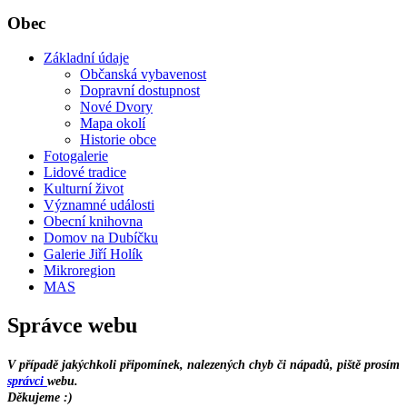
Obec
Základní údaje
Občanská vybavenost
Dopravní dostupnost
Nové Dvory
Mapa okolí
Historie obce
Fotogalerie
Lidové tradice
Kulturní život
Významné události
Obecní knihovna
Domov na Dubíčku
Galerie Jiří Holík
Mikroregion
MAS
Správce webu
V případě jakýchkoli připomínek, nalezených chyb či nápadů, piště prosím
správci
webu.
Děkujeme :)