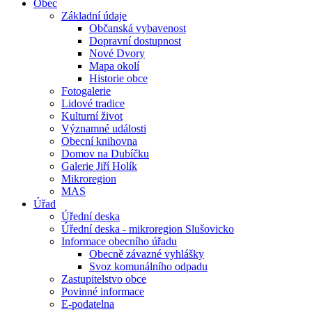
Obec
Základní údaje
Občanská vybavenost
Dopravní dostupnost
Nové Dvory
Mapa okolí
Historie obce
Fotogalerie
Lidové tradice
Kulturní život
Významné události
Obecní knihovna
Domov na Dubíčku
Galerie Jiří Holík
Mikroregion
MAS
Úřad
Úřední deska
Úřední deska - mikroregion Slušovicko
Informace obecního úřadu
Obecně závazné vyhlášky
Svoz komunálního odpadu
Zastupitelstvo obce
Povinné informace
E-podatelna