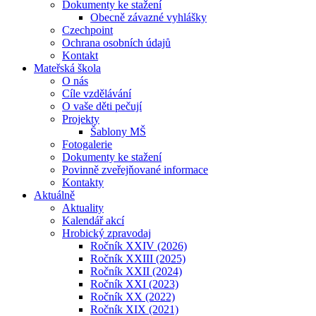
Dokumenty ke stažení
Obecně závazné vyhlášky
Czechpoint
Ochrana osobních údajů
Kontakt
Mateřská škola
O nás
Cíle vzdělávání
O vaše děti pečují
Projekty
Šablony MŠ
Fotogalerie
Dokumenty ke stažení
Povinně zveřejňované informace
Kontakty
Aktuálně
Aktuality
Kalendář akcí
Hrobický zpravodaj
Ročník XXIV (2026)
Ročník XXIII (2025)
Ročník XXII (2024)
Ročník XXI (2023)
Ročník XX (2022)
Ročník XIX (2021)