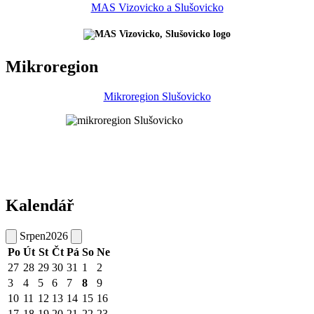
MAS Vizovicko a Slušovicko
Mikroregion
Mikroregion Slušovicko
Kalendář
Srpen
2026
Po
Út
St
Čt
Pá
So
Ne
27
28
29
30
31
1
2
3
4
5
6
7
8
9
10
11
12
13
14
15
16
17
18
19
20
21
22
23