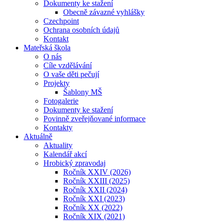
Dokumenty ke stažení
Obecně závazné vyhlášky
Czechpoint
Ochrana osobních údajů
Kontakt
Mateřská škola
O nás
Cíle vzdělávání
O vaše děti pečují
Projekty
Šablony MŠ
Fotogalerie
Dokumenty ke stažení
Povinně zveřejňované informace
Kontakty
Aktuálně
Aktuality
Kalendář akcí
Hrobický zpravodaj
Ročník XXIV (2026)
Ročník XXIII (2025)
Ročník XXII (2024)
Ročník XXI (2023)
Ročník XX (2022)
Ročník XIX (2021)