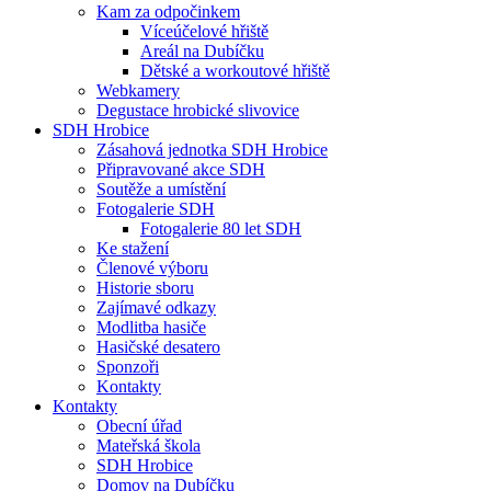
Kam za odpočinkem
Víceúčelové hřiště
Areál na Dubíčku
Dětské a workoutové hřiště
Webkamery
Degustace hrobické slivovice
SDH Hrobice
Zásahová jednotka SDH Hrobice
Připravované akce SDH
Soutěže a umístění
Fotogalerie SDH
Fotogalerie 80 let SDH
Ke stažení
Členové výboru
Historie sboru
Zajímavé odkazy
Modlitba hasiče
Hasičské desatero
Sponzoři
Kontakty
Kontakty
Obecní úřad
Mateřská škola
SDH Hrobice
Domov na Dubíčku