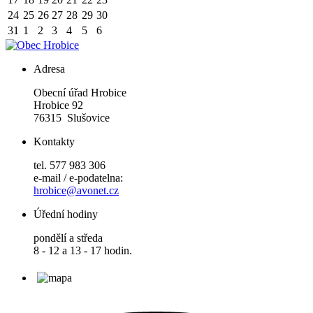
24
25
26
27
28
29
30
31
1
2
3
4
5
6
Adresa
Obecní úřad Hrobice
Hrobice 92
76315 Slušovice
Kontakty
tel. 577 983 306
e-mail / e-podatelna:
hrobice@avonet.cz
Úřední hodiny
pondělí a středa
8 - 12 a 13 - 17 hodin.