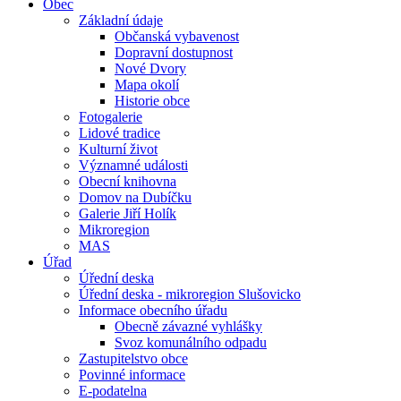
Obec
Základní údaje
Občanská vybavenost
Dopravní dostupnost
Nové Dvory
Mapa okolí
Historie obce
Fotogalerie
Lidové tradice
Kulturní život
Významné události
Obecní knihovna
Domov na Dubíčku
Galerie Jiří Holík
Mikroregion
MAS
Úřad
Úřední deska
Úřední deska - mikroregion Slušovicko
Informace obecního úřadu
Obecně závazné vyhlášky
Svoz komunálního odpadu
Zastupitelstvo obce
Povinné informace
E-podatelna