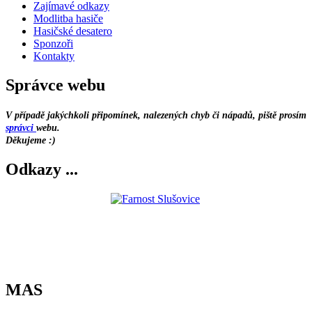
Zajímavé odkazy
Modlitba hasiče
Hasičské desatero
Sponzoři
Kontakty
Správce webu
V případě jakýchkoli připomínek, nalezených chyb či nápadů, piště prosím
správci
webu.
Děkujeme :)
Odkazy ...
MAS