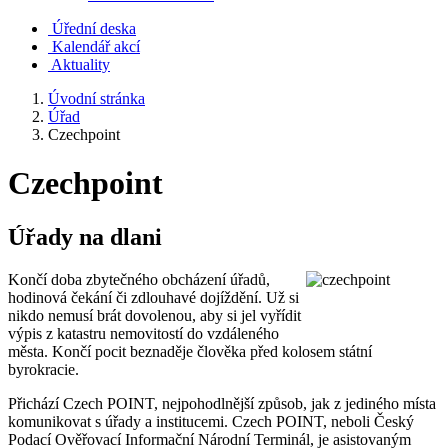
Úřední deska
Kalendář akcí
Aktuality
Úvodní stránka
Úřad
Czechpoint
Czechpoint
Úřady na dlani
Končí doba zbytečného obcházení úřadů,
hodinová čekání či zdlouhavé dojíždění. Už si
nikdo nemusí brát dovolenou, aby si jel vyřídit
výpis z katastru nemovitostí do vzdáleného
města. Končí pocit beznaděje člověka před kolosem státní
byrokracie.
Přichází Czech POINT, nejpohodlnější způsob, jak z jediného místa
komunikovat s úřady a institucemi. Czech POINT, neboli Český
Podací Ověřovací Informační Národní Terminál, je asistovaným