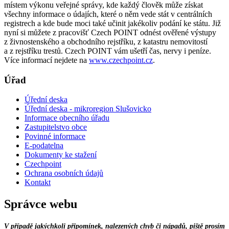
místem výkonu veřejné správy, kde každý člověk může získat
všechny informace o údajích, které o něm vede stát v centrálních
registrech a kde bude moci také učinit jakékoliv podání ke státu. Již
nyní si můžete z pracovišť Czech POINT odnést ověřené výstupy
z živnostenského a obchodního rejstříku, z katastru nemovitostí
a z rejstříku trestů. Czech POINT vám ušetří čas, nervy i peníze.
Více informací nejdete na
www.czechpoint.cz
.
Úřad
Úřední deska
Úřední deska - mikroregion Slušovicko
Informace obecního úřadu
Zastupitelstvo obce
Povinné informace
E-podatelna
Dokumenty ke stažení
Czechpoint
Ochrana osobních údajů
Kontakt
Správce webu
V případě jakýchkoli připomínek, nalezených chyb či nápadů, piště prosím