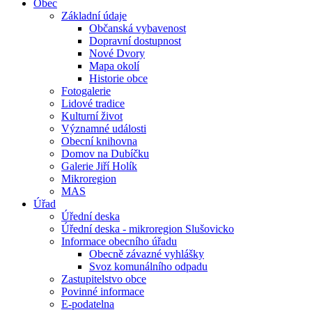
Obec
Základní údaje
Občanská vybavenost
Dopravní dostupnost
Nové Dvory
Mapa okolí
Historie obce
Fotogalerie
Lidové tradice
Kulturní život
Významné události
Obecní knihovna
Domov na Dubíčku
Galerie Jiří Holík
Mikroregion
MAS
Úřad
Úřední deska
Úřední deska - mikroregion Slušovicko
Informace obecního úřadu
Obecně závazné vyhlášky
Svoz komunálního odpadu
Zastupitelstvo obce
Povinné informace
E-podatelna