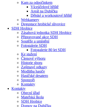
Kam za odpočinkem
Víceúčelové hřiště
Areál na Dubíčku
Dětské a workoutové hřiště
Webkamery
Degustace hrobické slivovice
SDH Hrobice
Zásahová jednotka SDH Hrobice
Připravované akce SDH
Soutěže a umístění
Fotogalerie SDH
Fotogalerie 80 let SDH
Ke stažení
Členové výboru
Historie sboru
Zajímavé odkazy
Modlitba hasiče
Hasičské desatero
Sponzoři
Kontakty
Kontakty
Obecní úřad
Mateřská škola
SDH Hrobice
Domov na Dubíčku