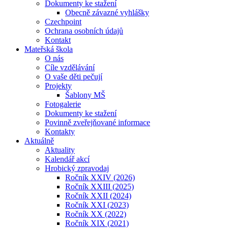
Dokumenty ke stažení
Obecně závazné vyhlášky
Czechpoint
Ochrana osobních údajů
Kontakt
Mateřská škola
O nás
Cíle vzdělávání
O vaše děti pečují
Projekty
Šablony MŠ
Fotogalerie
Dokumenty ke stažení
Povinně zveřejňované informace
Kontakty
Aktuálně
Aktuality
Kalendář akcí
Hrobický zpravodaj
Ročník XXIV (2026)
Ročník XXIII (2025)
Ročník XXII (2024)
Ročník XXI (2023)
Ročník XX (2022)
Ročník XIX (2021)